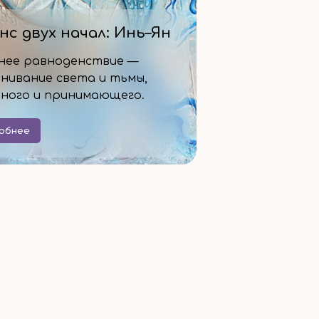
нс двух начал: Инь–Ян
нее равноденствие —
нивание света и тьмы,
ного и принимающего.
обнее