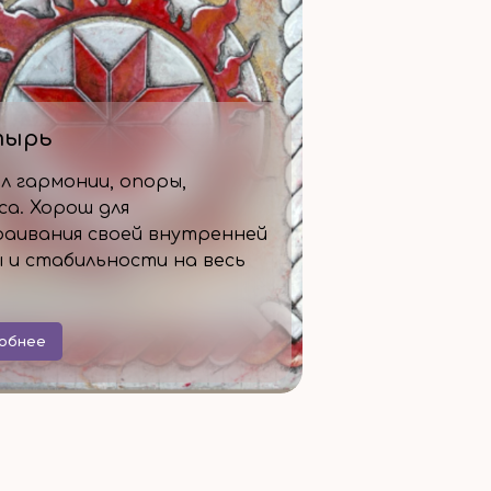
тырь
л гармонии, опоры,
са. Хорош для
аивания своей внутренней
 и стабильности на весь
обнее