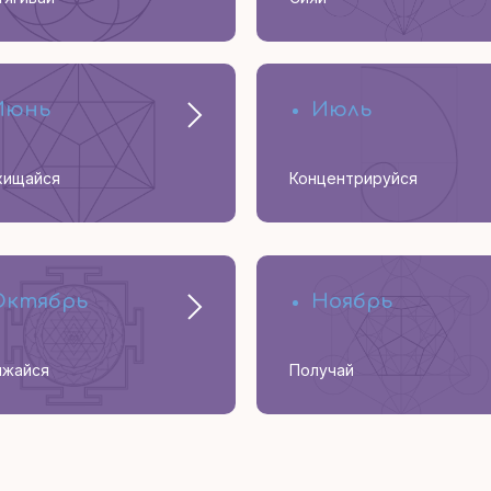
Июнь
Июль
хищайся
Концентрируйся
Октябрь
Ноябрь
яжайся
Получай