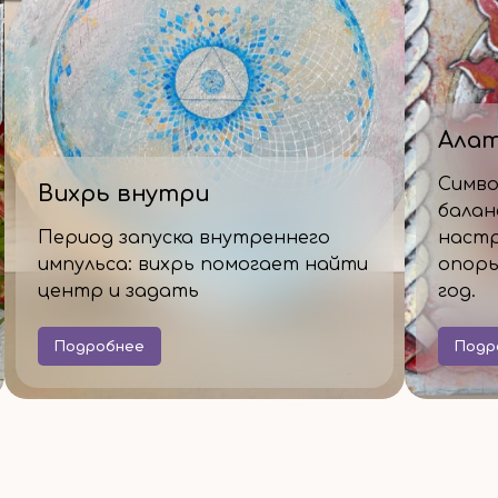
Ала
Симво
Вихрь внутри
балан
Период запуска внутреннего
настр
импульса: вихрь помогает найти
опоры
центр и задать
год.
Подробнее
Подр