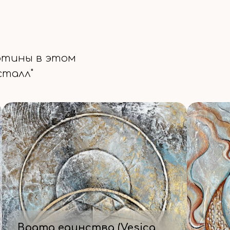
ртины в этом
сталл"
Врата единства (Vesica