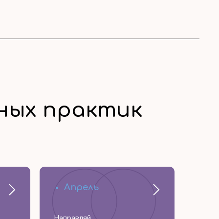
ьных практик
Апрель
Направляй