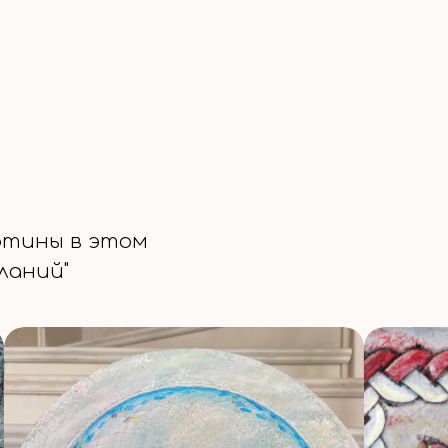
ртины в этом
ланий"