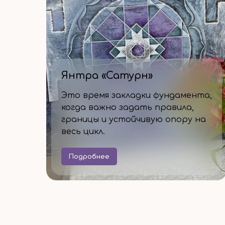
Янтра «Сатурн»
Это время закладки фундамента,
когда важно задать правила,
границы и устойчивую опору на
весь цикл.
Подробнее