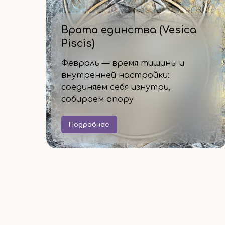
Врата единства (Vesica
Piscis)
Февраль — время тишины и
внутренней настройки:
соединяем себя изнутри,
собираем опору
Подробнее