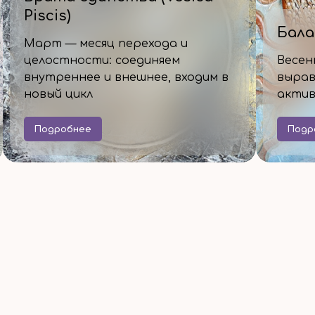
Piscis)
Бала
Март — месяц перехода и
целостности: соединяем
Весен
внутреннее и внешнее, входим в
вырав
новый цикл
актив
Подробнее
Подр