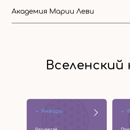
Академия Марии Леви
Вселенский 
Январь
Расцветай
При