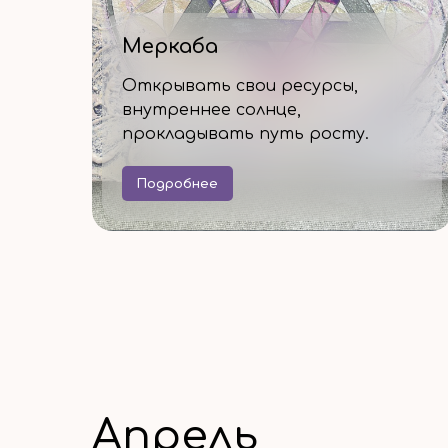
Меркаба
Открывать свои ресурсы,
внутреннее солнце,
прокладывать путь росту.
Подробнее
Апрель