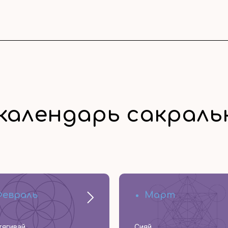
календарь сакрал
Февраль
Март
тягивай
Сияй