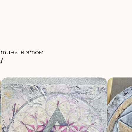
ртины в этом
а"