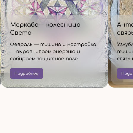
Меркаба— колесница
Анта
Света
связ
Февраль — тишина и настройка
Углуб
— выравниваем энергию и
тишин
собираем защитное поле.
связь
Подробнее
Подр