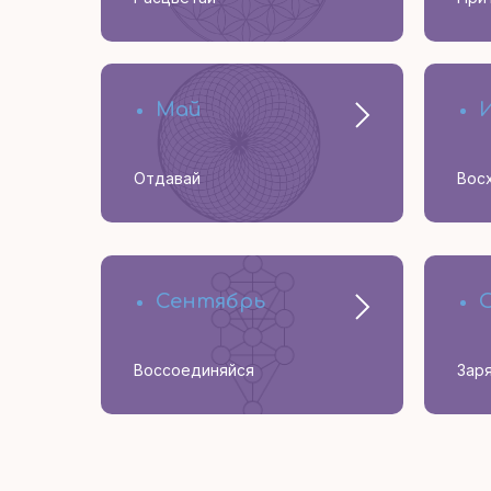
Май
Отдавай
Вос
Сентябрь
Воссоединяйся
Зар