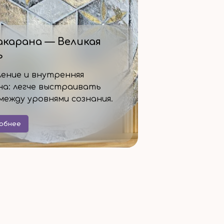
карана — Великая
ь
ление и внутренняя
а: легче выстраивать
 между уровнями сознания.
обнее