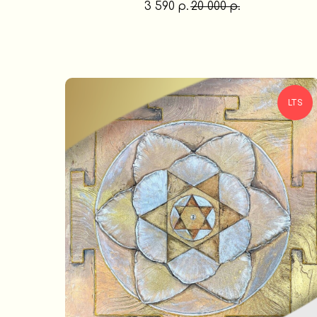
3 590
20 000
р.
р.
LTS