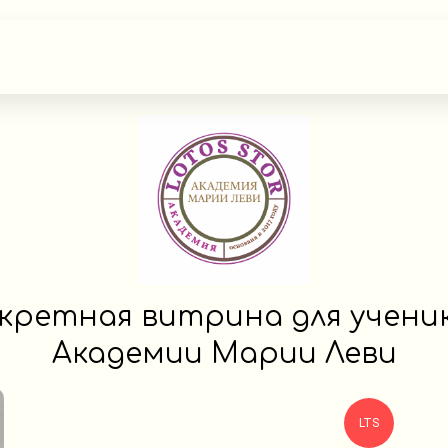
кретная витрина для учени
Академии Марии Леви
LTS