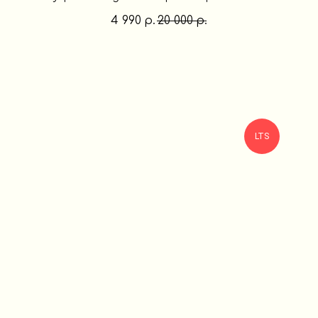
4 990
20 000
р.
р.
LTS