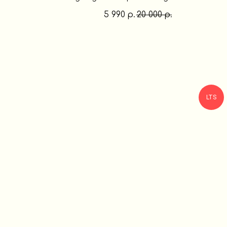
5 990
20 000
р.
р.
LTS