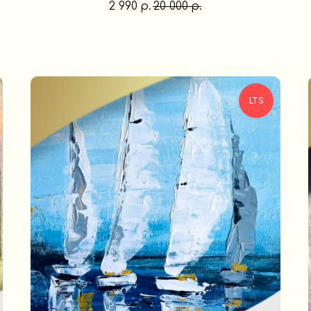
2 990
20 000
р.
р.
LTS