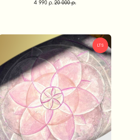
4 990
20 000
р.
р.
LTS