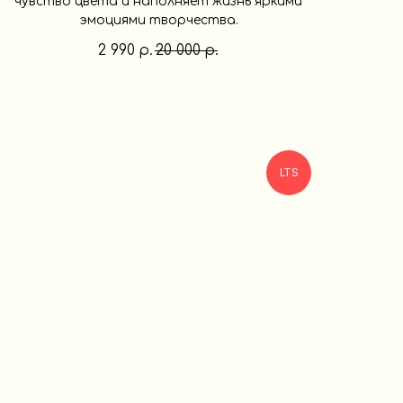
чувство цвета и наполняет жизнь яркими
эмоциями творчества.
2 990
20 000
р.
р.
LTS