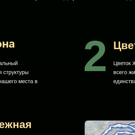
2
она
Цве
сальный
Цветок 
я структуры
всего жи
нашего места в
единств
Нежная