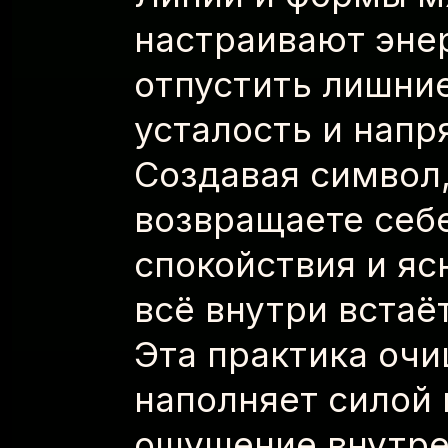
настраивают эне
отпустить лишни
усталость и напр
Создавая символ
возвращаете себ
спокойствия и яс
всё внутри встаё
Эта практика очи
наполняет силой 
ощущение внутре