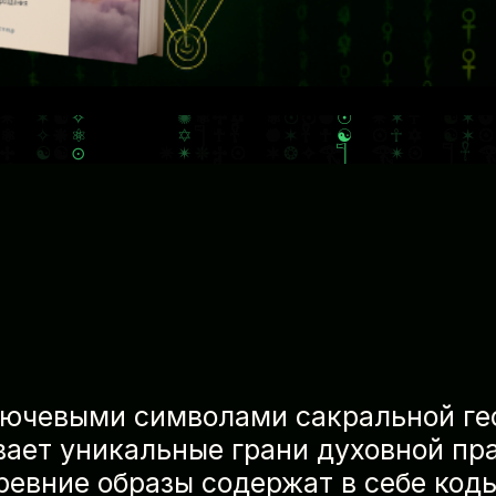
лючевыми символами сакральной ге
ает уникальные грани духовной пр
ревние образы содержат в себе код