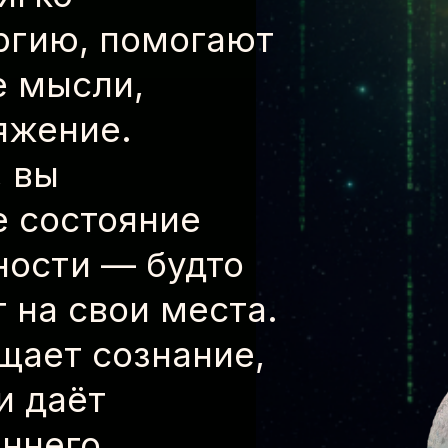
ргию, помогают
е мысли,
яжение.
, вы
е состояние
ности — будто
т на свои места.
щает сознание,
и даёт
ннего