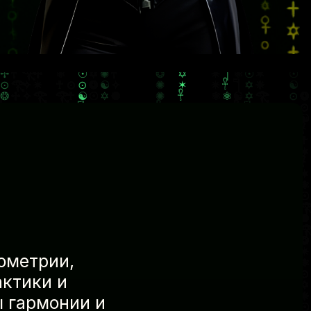
ометрии,
актики и
ы гармонии и