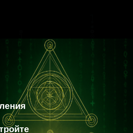
вления
тройте