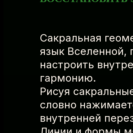
Сакральная геом
язык Вселенной,
настроить внутре
гармонию.
Рисуя сакральны
словно нажимает
внутренней перез
Линии и формы м