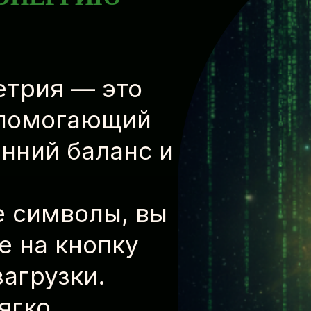
етрия — это
 помогающий
нний баланс и
е символы, вы
е на кнопку
агрузки.
ягко