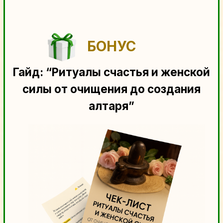
День 3.
Энергия изобилия:
рисуй, медитируй,
притягивай!
✨ «Наполнись энергией изобилия
и доверия»
💰 Практика на открытие
денежного потока
и внутреннего доверия
изобилию.
🌞 Арт-практика
«Мандала —