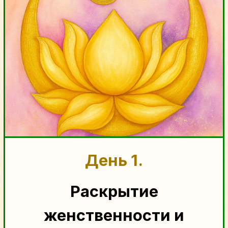
и энергией поддержки»
🔆
Дыхательная техника
для
пробуждения внутреннего ресурса
👼 Арт‑практика «
Ангел-
Хранитель
» рисуем защиту для
дома
🕊️
Медитация,
на то, чтобы
почувствовать поле ангела
БОНУС
Гайд: “Под крылом ангела: Твоя
защита и здоровье через духовную
связь