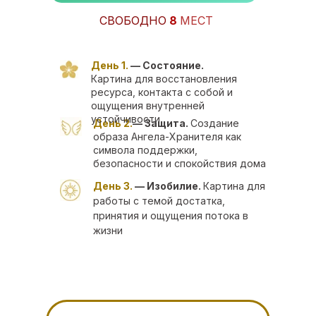
СВОБОДНО
8
МЕСТ
День 1.
— Состояние.
Картина для восстановления
ресурса, контакта с собой и
ощущения внутренней
устойчивости
День 2.
— Защита.
Создание
образа Ангела-Хранителя как
символа поддержки,
безопасности и спокойствия дома
День 3.
— Изобилие.
Картина для
работы с темой достатка,
принятия и ощущения потока в
жизни