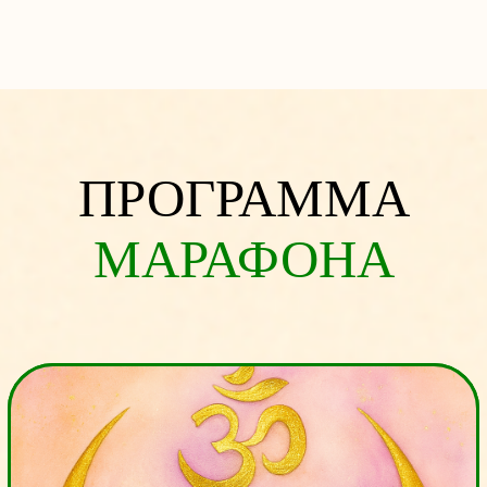
День 2.
Создай своего
Ангела‑Хранителя
🌟
«Наполни дом защитой