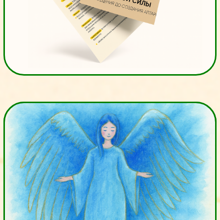
Фундамент процветания»
💎 Настройка
«Коды
изобилия»
БОНУС
Гайд: “Открой денежный поток:
диагностика и трансформация
финансовых блоков”