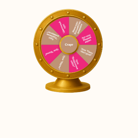
БОНУС
Гайд: “Ритуалы счастья и женской
силы от очищения до создания
алтаря”