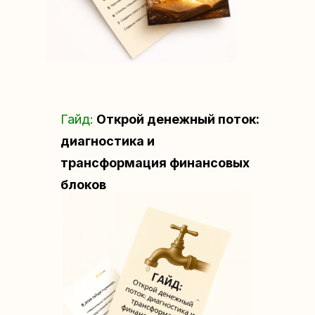
Гайд:
Открой денежный поток:
диагностика и
ПРОГРАММА
трансформация финансовых
МАРАФОНА
блоков