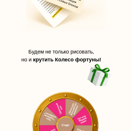
Будем не только рисовать,
День 1.
но и
крутить Колесо фортуны!
Раскрытие
женственности и
наполнение счастьем
💛
«Зарядись энергией любви и
внутреннего сияния»
🌸 Мастер-класс
“Лотос — символ
благости”