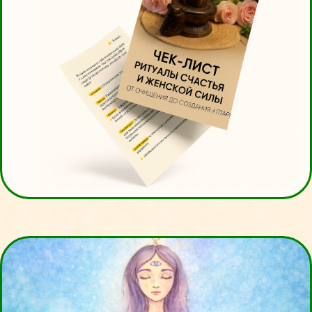
День 3.
Энергия изобилия:
рисуй, медитируй,
притягивай!
✨ «Наполнись энергией изобилия и