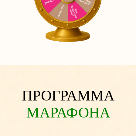
✨ Даосская медитация
“Медовое
наполнение”
🔑 Открываем
ключевые смыслы
символов
БОНУС
Гайд: “Ритуалы счастья и женской
силы от очищения до создания
алтаря”