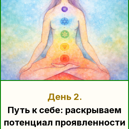
доверия»
💰 Практика на открытие
денежного потока и внутреннего
доверия изобилию.
🌞 Арт-практика
“Мандала —
Фундамент процветания”
💎 Настройка
“Коды изобилия”
БОНУС
Гайд: “Открой денежный поток:
диагностика и трансформация
финансовых блоков”