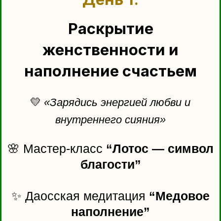
День 2.
Путь к себе: раскрываем
потенциал проявленности
🌟
«
Настройка на проявленность,
принятие и внутреннюю устойчивость
»
🧭
Практика диагностики:
внутренняя опора, точки силы и
поддержки.
✨
Пробуждение 7
энергетических центров.
🎨💗Арт-практика
«7
энергоцентров»
+ медитация
сердца.