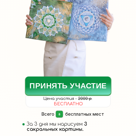
ПРИНЯТЬ УЧАСТИЕ
Цена участия -
2000 р
.
БЕСПЛАТНО
Всего
----
бесплатных мест
8
За 3 дня мы нарисуем
3
сакральных картины.