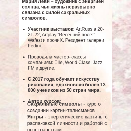
Мария Леви – художник с энергией
солнца, чья жизнь неразрывно
связана с силой сакральных
символов.
Участник выставок:
ArtRussia 20-
21-22, Artplay “Весенний полет”,
Wafest и прочиХ. Резидент галереи
Fedini.
Проводила мастер-классы
компаниям: Elle, World Class, Jazz
FM и другие.
С 2017 года обучает искусству
рисования, вдохновляя более 13
000 учеников из 50 стран мира.
Автор курсов:
Сакральные символы
- курс о
создании картин-талисманов
Янтры
- энергетические картины с
распаковкой личности и работой с
пространством.