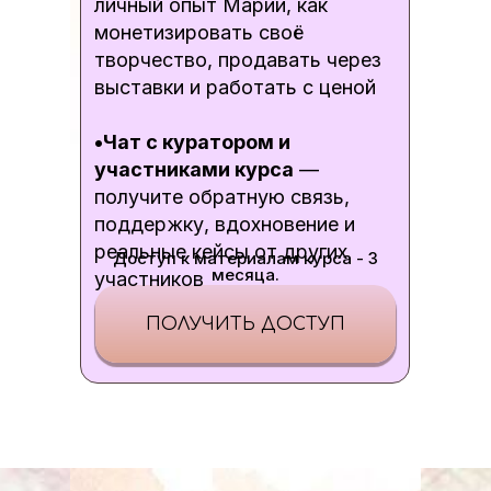
личный опыт Марии, как
монетизировать своё
творчество, продавать через
выставки и работать с ценой
•Чат с куратором и
участниками курса
—
получите обратную связь,
поддержку, вдохновение и
реальные кейсы от других
Доступ к материалам курса - З
месяца.
участников
ПОЛУЧИТЬ ДОСТУП