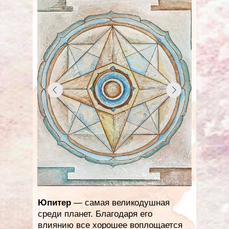
Юпитер
— самая великодушная
среди планет. Благодаря его
влиянию все хорошее воплощается