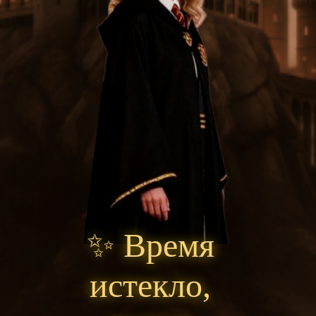
✨ Время
Zero B
истекло,