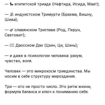
— 🐍 египетской триаде (Нефтида, Исида, Маат);
— 🕉️ индуистском Тримурти (Брахма, Вишну,
Шива);
— 🌿 славянском Триглаве (Род, Перун,
Световит);
— 🧘‍♂️ Даосском Дао (Цзин, Ци, Шэнь);
— и даже в психологии человека: разум,
чувство, воля.
Человек — это микрокосм триединства. Мы
носим в себе структуру мироздания.
Три — это не просто число. Это ритм жизни,
формула баланса и ключ к пониманию себя.