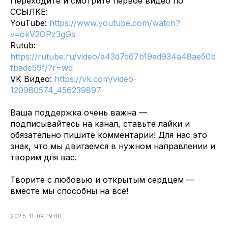
Переходите и смотрите первое видео по
ССЫЛКЕ:
YouTube:
https://www.youtube.com/watch?
v=okV2OPz3gGs
Rutub:
https://rutube.ru/video/a43d7d67b19ed934a48ae50b
fbadc59f/?r=wd
VK Видео:
https://vk.com/video-
120980574_456239897
Ваша поддержка очень важна —
подписывайтесь на канал, ставьте лайки и
обязательно пишите комментарии! Для нас это
знак, что мы двигаемся в нужном направлении и
творим для вас.
Творите с любовью и открытым сердцем —
вместе мы способны на всё!
2025-11-09 19:00