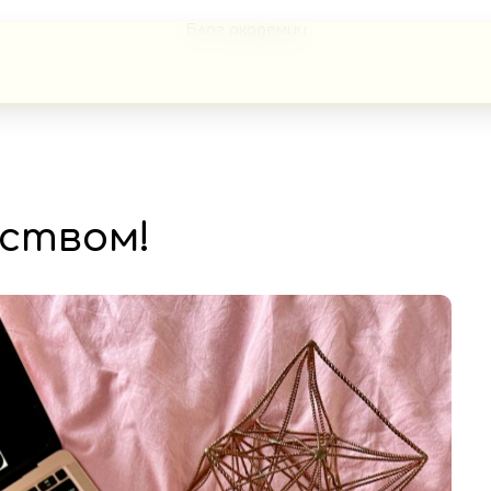
Блог академии
еством!