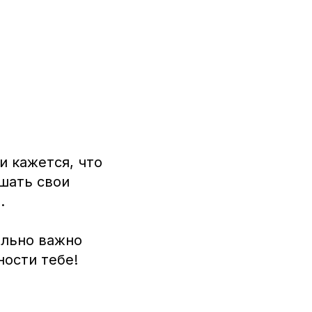
и кажется, что
ушать свои
.
ельно важно
ности тебе!