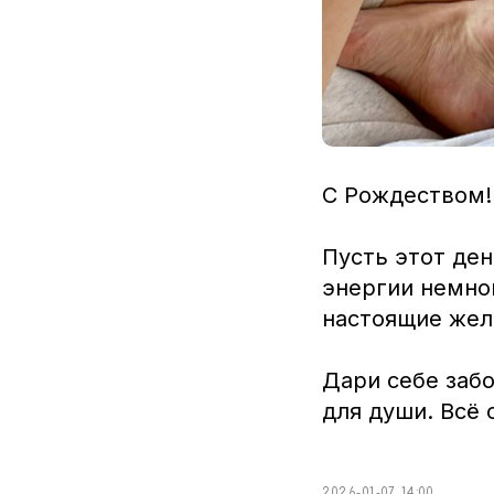
С Рождеством!
Пусть этот ден
энергии немног
настоящие жела
Дари себе забо
для души. Всё 
2026-01-07 14:00