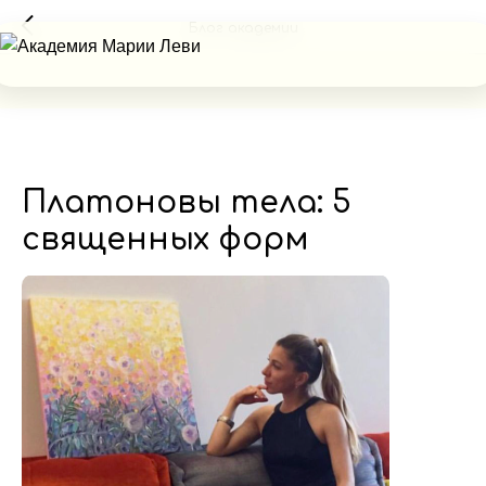
Блог академии
Платоновы тела: 5
священных форм